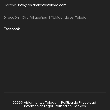
Correo:
info@aislamientostoledo.com
Dirección:
Ctra. Villacañas, S/N, Madridejos, Toledo
Facebook
2026© Aislamientos Toledo
Política de Privacidad
|
Información Legal
|
Política de Cookies