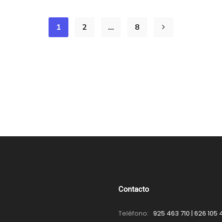
1
2
…
8
Contacto
Teléfono:
925 463 710 | 626 105 