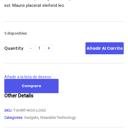
est. Mauris placerat eleifend leo.
5 disponibles
Quantity
Añadir Al Carrito
Añadir a la lista de deseos
Compare
Other Details
SKU:
T-SHIRT-WOO-LOGO
Categories:
Gadgets
,
Wearable Technology