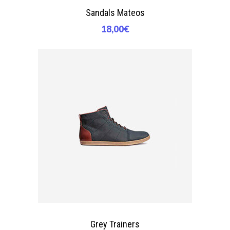
Añadir Al Carrito
Sandals Mateos
18,00
€
Añadir Al Carrito
Grey Trainers