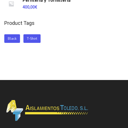
Perfilería y Tornillería
400,00
€
Product Tags
Black
T-Shirt